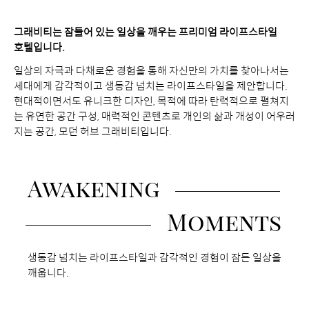
보
d
기
그래비티는 잠들어 있는 일상을 깨우는 프리미엄 라이프스타일
호텔입니다.
o
일상의 자극과 다채로운 경험을 통해 자신만의 가치를 찾아나서는
세대에게 감각적이고 생동감 넘치는 라이프스타일을 제안합니다.
현대적이면서도 유니크한 디자인, 목적에 따라 탄력적으로 펼쳐지
는 유연한 공간 구성, 매력적인 콘텐츠로 개인의 삶과 개성이 어우러
지는 공간, 모던 허브 그래비티입니다.
B
Awakening
R
A
Moments
N
D
생동감 넘치는 라이프스타일과 감각적인 경험이 잠든 일상을
S
깨웁니다.
L
O