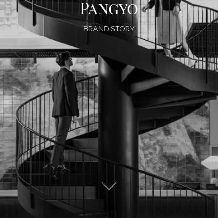
Pangyo
/
BRAND STORY
p
a
n
g
y
o
자
세
.
히