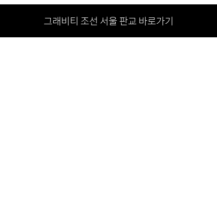
그래비티 조선 서울 판교 바로가기
JOSUN HOTELS & RESORTS
서울시 중구 소공로 106
최훈학
대표이사
02-771-0500
대표전화
. josunhotels_resorts@shinsegae.com
E
사업자등록번호 104-81-27386
통신판매신고번호 중구 0623호
호스팅서비스제공자 : 신세계아이앤씨
사업자정보확인
고객센터