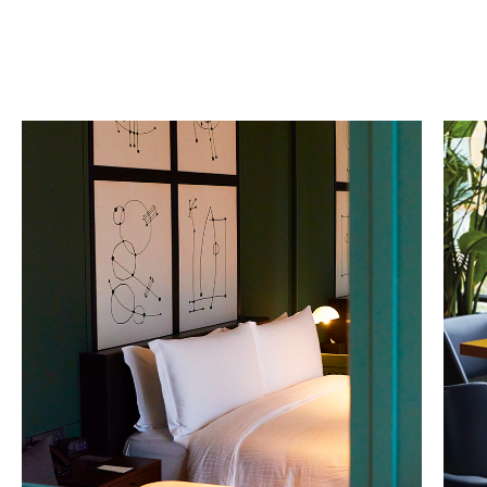
G
A
N