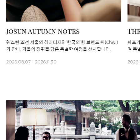
Josun Autumn Notes
The
웨스틴 조선 서울의 헤리티지와 한국의 향 브랜드 취(Chwi)
쉐프가
가 만나, 가을의 정취를 담은 특별한 여정을 선사합니다.
며 특
2026.08.07 - 2026.11.30
2026.