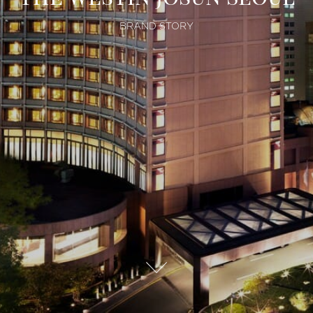
/
BRAND STORY
w
e
s
t
i
n
자
세
S
히