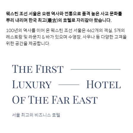
보
e
기
웨스틴 조선 서울은 오랜 역사와 전통으로 품격 높은 사교 문화를
뿌리 내리며 한국 최고(最古)의 호텔로 자리잡아 왔습니다.
o
100년의 역사를 이어 온 웨스틴 조선 서울은 462개의 객실, 5개의
레스토랑 및 라운지 & 바가 있으며 수영장, 사우나 등 다양한 고객을
u
위한 공간을 제공합니다.
l
B
The First
R
.
A
Luxury
Hotel
N
d
D
Of The Far East
S
o
L
서울 최고의 비즈니스 호텔
O
G