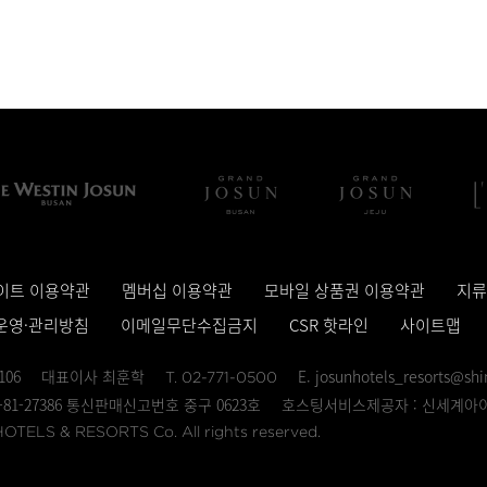
이트 이용약관
멤버십 이용약관
모바일 상품권 이용약관
지류
운영·관리방침
이메일무단수집금지
CSR 핫라인
사이트맵
106
대표이사 최훈학
E. josunhotels_resorts@sh
T. 02-771-0500
81-27386 통신판매신고번호 중구 0623호
호스팅서비스제공자 : 신세계아
TELS & RESORTS Co. All rights reserved.