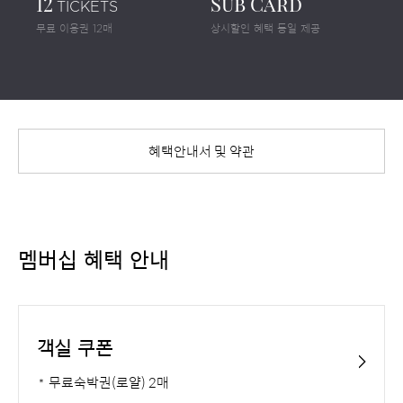
12
Sub Card
TICKETS
2
무료 이용권 12매
상시할인 혜택 동일 제공
_
b
혜택안내서 및 약관
l
a
멤버십 혜택 안내
c
k
객실 쿠폰
.
무료숙박권(로얄) 2매