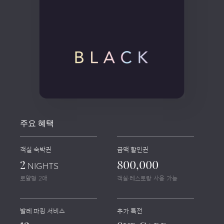
r
s
h
i
주요 혜택
p
객실 숙박권
금액 할인권
/
2
800,000
NIGHTS
로얄형 2매
객실·레스토랑 사용 가능
e
d
발레 파킹 서비스
추가 특전