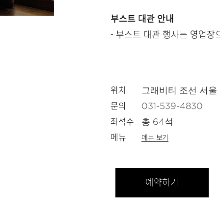
부스트 대관 안내
- 부스트 대관 행사는 영업장
위치
그래비티 조선 서울 
문의
031-539-4830
좌석수
총 64석
메뉴
메뉴 보기
예약하기