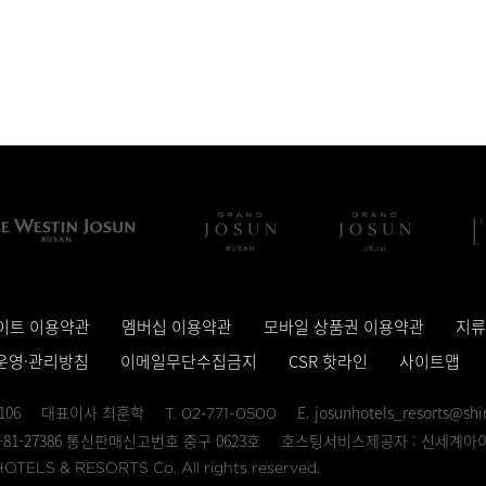
이트 이용약관
멤버십 이용약관
모바일 상품권 이용약관
지류
운영·관리방침
이메일무단수집금지
CSR 핫라인
사이트맵
106
대표이사 최훈학
E. josunhotels_resorts@sh
T. 02-771-0500
81-27386 통신판매신고번호 중구 0623호
호스팅서비스제공자 : 신세계아
TELS & RESORTS Co. All rights reserved.